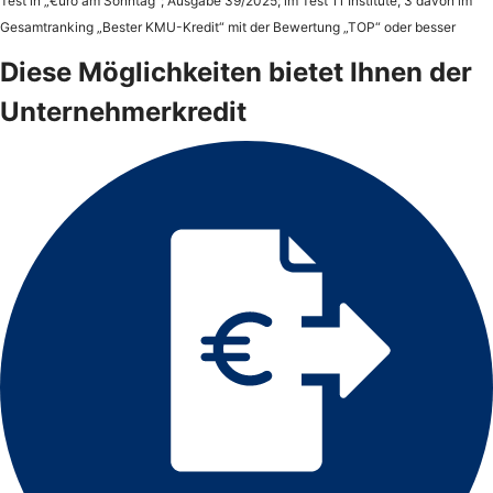
Test in „€uro am Sonntag“; Ausgabe 39/2025; im Test 11 Institute, 3 davon im
Gesamtranking „Bester KMU-Kredit“ mit der Bewertung „TOP“ oder besser
Diese Möglichkeiten bietet Ihnen der
Unternehmerkredit