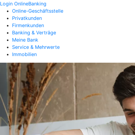
Login OnlineBanking
Online-Geschäftsstelle
Privatkunden
Firmenkunden
Banking & Verträge
Meine Bank
Service & Mehrwerte
Immobilien