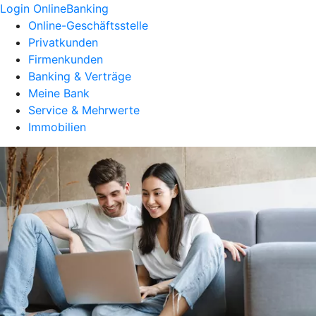
Login OnlineBanking
Online-Geschäftsstelle
Privatkunden
Firmenkunden
Banking & Verträge
Meine Bank
Service & Mehrwerte
Immobilien