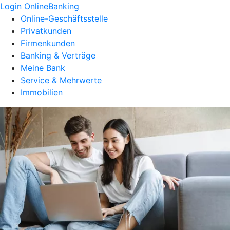
Login OnlineBanking
Online-Geschäftsstelle
Privatkunden
Firmenkunden
Banking & Verträge
Meine Bank
Service & Mehrwerte
Immobilien