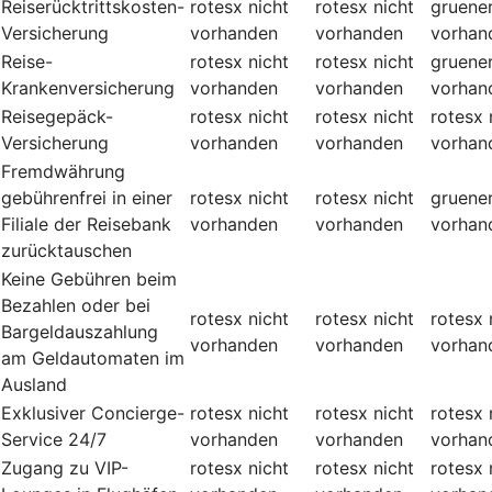
Reiserücktrittskosten-
rotesx
nicht
rotesx
nicht
gruene
Versicherung
vorhanden
vorhanden
vorhan
Reise-
rotesx
nicht
rotesx
nicht
gruene
Krankenversicherung
vorhanden
vorhanden
vorhan
Reisegepäck-
rotesx
nicht
rotesx
nicht
rotesx
Versicherung
vorhanden
vorhanden
vorhan
Fremdwährung
gebührenfrei in einer
rotesx
nicht
rotesx
nicht
gruene
Filiale der Reisebank
vorhanden
vorhanden
vorhan
zurücktauschen
Keine Gebühren beim
Bezahlen oder bei
rotesx
nicht
rotesx
nicht
rotesx
Bargeldauszahlung
vorhanden
vorhanden
vorhan
am Geldautomaten im
Ausland
Exklusiver Concierge-
rotesx
nicht
rotesx
nicht
rotesx
Service 24/7
vorhanden
vorhanden
vorhan
Zugang zu VIP-
rotesx
nicht
rotesx
nicht
rotesx