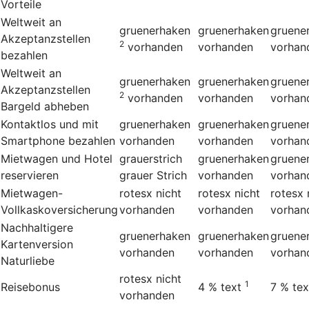
Vorteile
Weltweit an
gruenerhaken
gruenerhaken
gruene
Akzeptanzstellen
2
vorhanden
vorhanden
vorhan
bezahlen
Weltweit an
gruenerhaken
gruenerhaken
gruene
Akzeptanzstellen
2
vorhanden
vorhanden
vorhan
Bargeld abheben
Kontaktlos und mit
gruenerhaken
gruenerhaken
gruene
Smartphone bezahlen
vorhanden
vorhanden
vorhan
Mietwagen und Hotel
grauerstrich
gruenerhaken
gruene
reservieren
grauer Strich
vorhanden
vorhan
Mietwagen-
rotesx
nicht
rotesx
nicht
rotesx
Vollkaskoversicherung
vorhanden
vorhanden
vorhan
Nachhaltigere
gruenerhaken
gruenerhaken
gruene
Kartenversion
vorhanden
vorhanden
vorhan
Naturliebe
rotesx
nicht
1
Reisebonus
4 %
text
7 %
tex
vorhanden