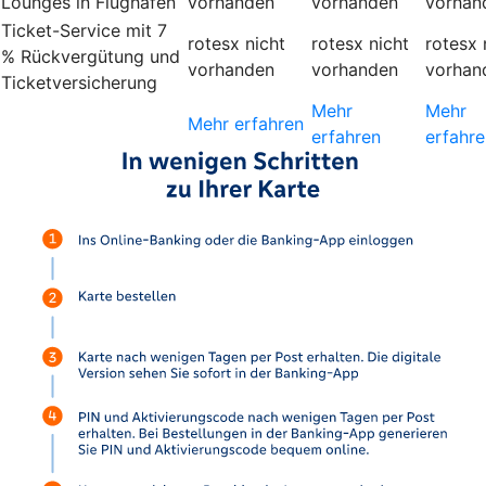
Lounges in Flughäfen
vorhanden
vorhanden
vorhan
Ticket-Service mit 7
rotesx
nicht
rotesx
nicht
rotesx
% Rückvergütung und
vorhanden
vorhanden
vorhan
Ticketversicherung
Mehr
Mehr
Mehr erfahren
erfahren
erfahre